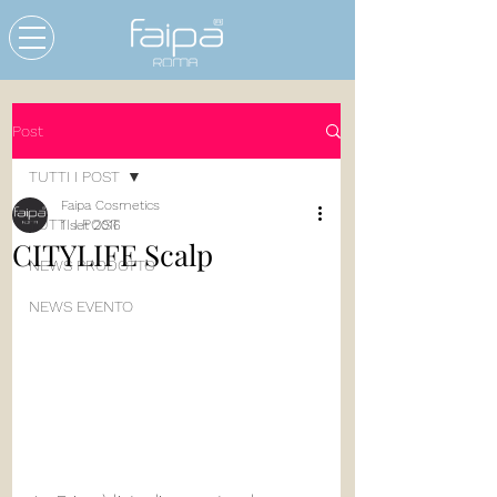
Post
TUTTI I POST
Faipa Cosmetics
TUTTI I POST
1 set 2016
CITYLIFE Scalp
NEWS PRODOTTO
NEWS EVENTO