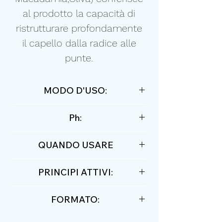
al prodotto la capacità di
ristrutturare profondamente
il capello dalla radice alle
punte.
MODO D'USO:
Applicare la crema sui capelli
Ph:
bagnati
5,0
QUANDO USARE
Per capelli danneggiati, molto
PRINCIPI ATTIVI:
secchi
cheratina, oli di macadamia,
FORMATO:
argan e oliva
250ml / 8,45 fl oz