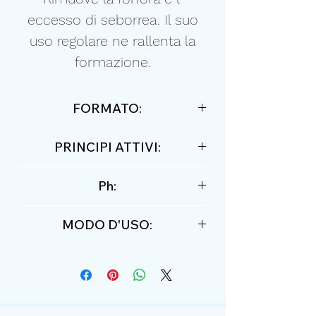
eccesso di seborrea. Il suo
uso regolare ne rallenta la
formazione.
FORMATO:
250ml / 8,45 floz
PRINCIPI ATTIVI:
Collagene marino
Ph:
4,7
MODO D'USO:
Aplicare lo shampoo sui capelli
bagnati. Massaggiare
delicatamente. Risciacquare.