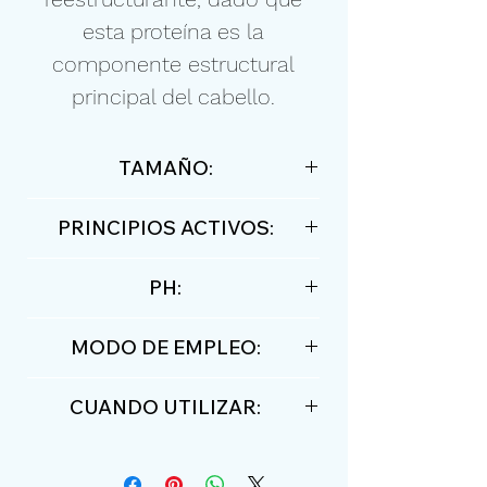
esta proteína es la
componente estructural
principal del cabello.
TAMAÑO:
250ml / 8,45 fl oz
PRINCIPIOS ACTIVOS:
500ml / 16,9 floz
Queratina, aceites de
PH:
macadamia, argan y aceitun
5,5
MODO DE EMPLEO:
humedecer el cabello, distribuir
CUANDO UTILIZAR:
el shampoo masajeando con las
puntas de los dedos. Dejar por
Cabello árido y dañado
algunos minutos . Enjuagar y