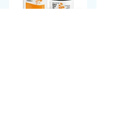
Crema Hidratante Semillas
de Lino
Faipa Cosmetics srl
Via vaccareccia,
11 - 00071
POMEZIA
- ROMA - ITALY
P.IVA:
00948051008