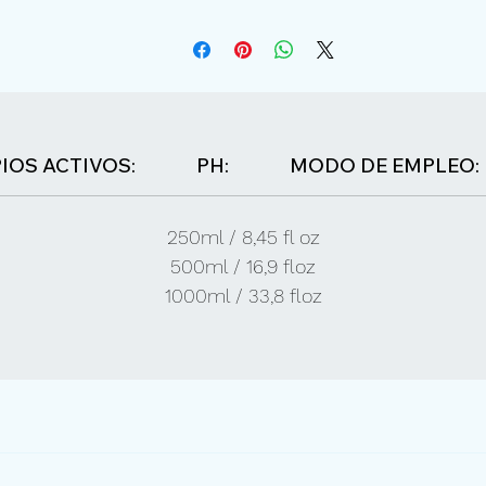
IOS ACTIVOS:
PH:
MODO DE EMPLEO:
250ml / 8,45 fl oz
500ml / 16,9 floz
1000ml / 33,8 floz