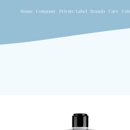
Home
Company
Private Label
Brands
Care
Col